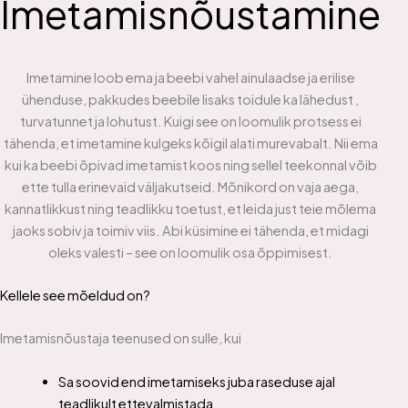
Imetamisnõustamine
Imetamine loob ema ja beebi vahel ainulaadse ja erilise
ühenduse, pakkudes beebile lisaks toidule ka lähedust ,
turvatunnet ja lohutust. Kuigi see on loomulik protsess ei
tähenda, et imetamine kulgeks kõigil alati murevabalt. Nii ema
kui ka beebi õpivad imetamist koos ning sellel teekonnal võib
ette tulla erinevaid väljakutseid. Mõnikord on vaja aega,
kannatlikkust ning teadlikku toetust, et leida just teie mõlema
jaoks sobiv ja toimiv viis. Abi küsimine ei tähenda, et midagi
oleks valesti – see on loomulik osa õppimisest.
Kellele see mõeldud on?
Imetamisnõustaja teenused on sulle, kui
Sa soovid end imetamiseks juba raseduse ajal
teadlikult ettevalmistada