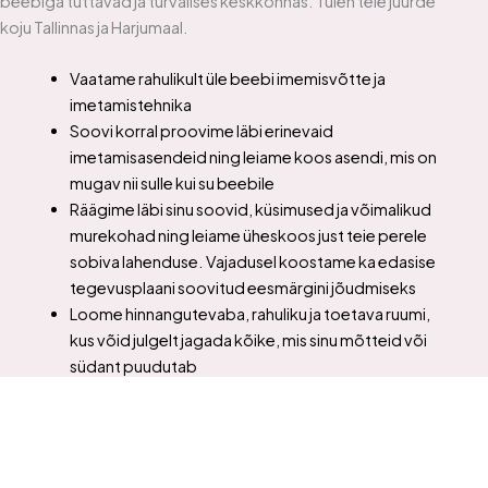
beebiga tuttavad ja turvalises keskkonnas. Tulen teie juurde
koju Tallinnas ja Harjumaal.
Vaatame rahulikult üle beebi imemisvõtte ja
imetamistehnika
Soovi korral proovime läbi erinevaid
imetamisasendeid ning leiame koos asendi, mis on
mugav nii sulle kui su beebile
Räägime läbi sinu soovid, küsimused ja võimalikud
murekohad ning leiame üheskoos just teie perele
sobiva lahenduse. Vajadusel koostame ka edasise
tegevusplaani soovitud eesmärgini jõudmiseks
Loome hinnangutevaba, rahuliku ja toetava ruumi,
kus võid julgelt jagada kõike, mis sinu mõtteid või
südant puudutab
Jagan praktilisi teadmisija soovitusi, et imetamine
oleks võimalikult mugav, sujuv ja nauditav nii sulle kui
ka sinu beebile
Ka pärast kohtumist ei jää Sa üksi – olen Sulle