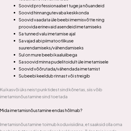
Soovid professionaalset tuge ja nõuandeid
Soovid hinnangutevaba keskkonda
Soovid vaadata üle beebi imemisvõtte ning
proovida erinevaid asendeid imetamiseks
Sa tunned valu imetamise ajal
Sa vajad abi piimatootlikuse
suurendamiseks/vähendamiseks
Sul on mure beebi kaaluiibega
Sa soovid minna pudelitoidult üle imetamisele
Soovid võõrutada/vähendada imetamist
Su beebi keeldub rinnast või streigib
Kui kasvõi üks neist punktidest sind kõnetas, siis võib
imetamisnõustamine sind toetada
Mida imetamisnõustamine endas hõlmab?
Imetamisnõustamine toimub koduvisiidina, et saaksid olla oma