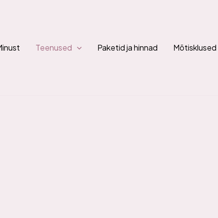
Minust
Teenused
Paketid ja hinnad
Mõtisklused