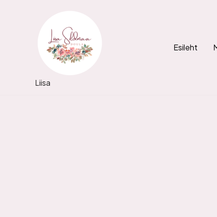
Skip
to
content
Esileht
Liisa