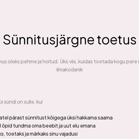
Sünnitusjärgne toetus
 oleks pehme ja hoitud. Üks viis, kuidas toetada kogu pere ü
ilmakodanik
 sündi on sulle, kui
latel pärast sünnitust kõigega üksi hakkama saama
 mil õpid tundma oma beebit ja uut elu emana
ks, toetaks ja märkaks sinu vajadusi