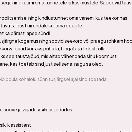
sega ning ruumi oma tunnetele ja küsimustele.Sa soovid taa
t hoolitsemisel ning kindlustunnet oma vanemlikus teekonnas
stavat algust nii endale kui oma beebile
t ka pärast lapse sündi
itusjärgne kogemus ning soovid seekord või praegu rohkem hool
 kõrval saad korraks puhata, hingata ja lihtsalt olla
eks see taustajõud, mis aitab vähendada sinu koormust
ene, kes toetab sind just sellisena, nagu sa oled.
õib doula kohalolu sünnitusjärgsel ajal sind toetada
re soove ja vajadusi silmas pidades
iklik assistent