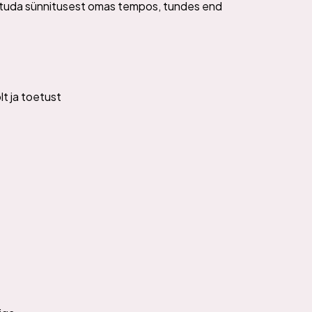
studa sünnitusest omas tempos, tundes end
t ja toetust