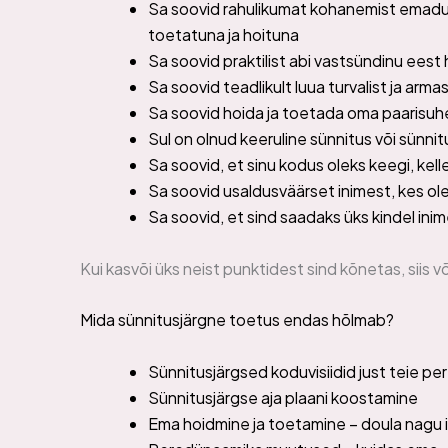
Sa soovid rahulikumat kohanemist emadu
toetatuna ja hoituna
Sa soovid praktilist abi vastsündinu ees
Sa soovid teadlikult luua turvalist ja arma
Sa soovid hoida ja toetada oma paarisuhe
Sul on olnud keeruline sünnitus või sünn
Sa soovid, et sinu kodus oleks keegi, kelle
Sa soovid usaldusväärset inimest, kes ol
Sa soovid, et sind saadaks üks kindel inim
Kui kasvõi üks neist punktidest sind kõnetas, siis v
Mida sünnitusjärgne toetus endas hõlmab?
Sünnitusjärgsed koduvisiidid just teie pe
Sünnitusjärgse aja plaani koostamine
Ema hoidmine ja toetamine – doula nagu is