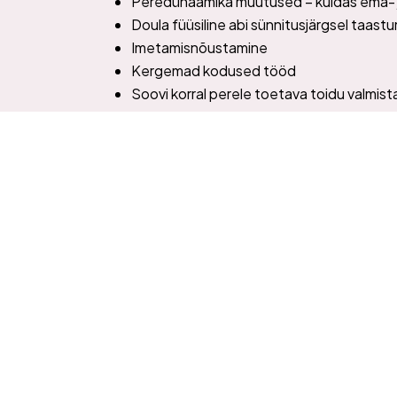
Peredünaamika muutused – kuidas ema- j
Doula füüsiline abi sünnitusjärgsel taastu
Imetamisnõustamine
Kergemad kodused tööd
Soovi korral perele toetava toidu valmis
Beebi eest hoolitsemine
Vajadusel pere suuremate laste eest hool
Sünnitusjärgne toetus võib olla nii üksikud
Öödoula teenus