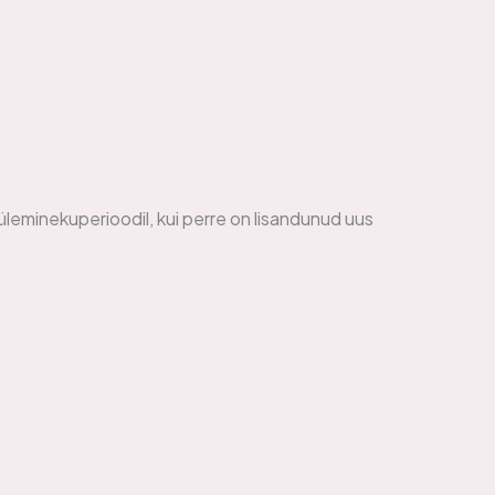
leminekuperioodil, kui perre on lisandunud uus