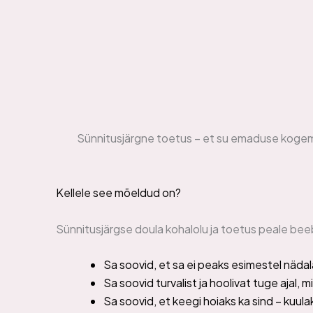
Sünnitusjärgne toetus – et su emaduse kogemus
Kellele see mõeldud on?
Sünnitusjärgse doula kohalolu ja toetus peale beebi
Sa soovid, et sa ei peaks esimestel näda
Sa soovid turvalist ja hoolivat tuge ajal,
Sa soovid, et keegi hoiaks ka sind – kuula