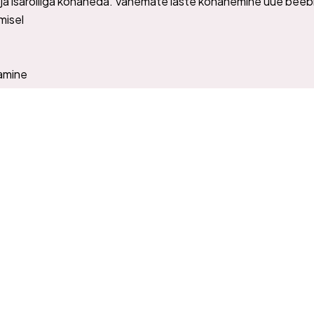
a isarolliga kohaneda. Vanemate laste kohanemine uue beeb
misel
tamine
itsemine, et ema saaks rahulikult beebiga olla
 visiidid kui ka pikaajaline koostöö