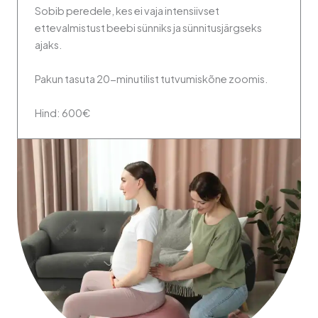
Sobib peredele, kes ei vaja intensiivset
ettevalmistust beebi sünniks ja sünnitusjärgseks
ajaks.
Pakun tasuta 20-minutilist tutvumiskõne zoomis.
Hind: 600€